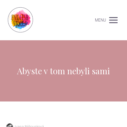
MENU
Abyste v tom nebyli sami
Ivana Běhounková