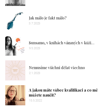
Jak málo je fakt málo?
3.7.2023
Sunsamo, v knihách vázaných v kůži…
9.5.2023
Nemusíme všichni dělat všechno
2.1.2023
A jakou máte vůbec kvalifikaci a co mě
můžete naučit?
15.5.2022