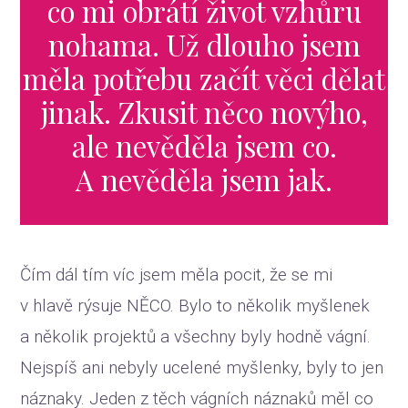
co mi obrátí život vzhůru
nohama. Už dlouho jsem
měla potřebu začít věci dělat
jinak. Zkusit něco novýho,
ale nevěděla jsem co.
A nevěděla jsem jak.
Čím dál tím víc jsem měla pocit, že se mi
v hlavě rýsuje NĚCO. Bylo to několik myšlenek
a několik projektů a všechny byly hodně vágní.
Nejspíš ani nebyly ucelené myšlenky, byly to jen
náznaky. Jeden z těch vágních náznaků měl co