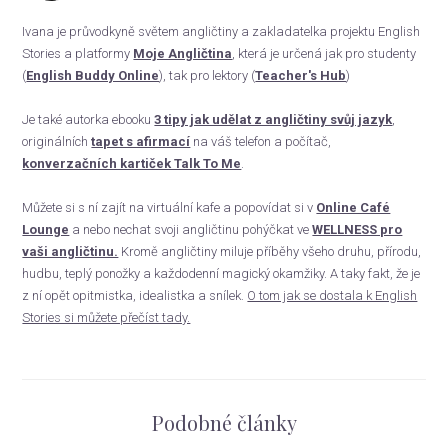
Ivana je průvodkyně světem angličtiny a zakladatelka projektu English
Stories a platformy
Moje Angličtina
, která je určená jak pro studenty
(
English Buddy Online
), tak pro lektory (
Teacher's Hub
)
Je také autorka ebooku
3 tipy jak udělat z angličtiny svůj jazyk
,
originálních
tapet s afirmací
na váš telefon a počítač,
konverzačních kartiček Talk To Me
.
Můžete si s ní zajít na virtuální kafe a popovídat si v
Online Café
Lounge
a nebo nechat svoji angličtinu pohýčkat ve
WELLNESS pro
vaši angličtinu.
Kromě angličtiny miluje příběhy všeho druhu, přírodu,
hudbu, teplý ponožky a každodenní magický okamžiky. A taky fakt, že je
z ní opět opitmistka, idealistka a snílek.
O tom jak se dostala k English
Stories si můžete přečíst tady.
Podobné články