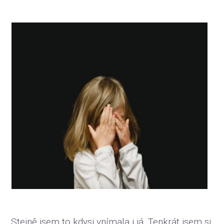
Stejně jsem to kdysi vnímala i já. Tenkrát jsem si