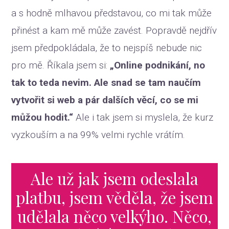
a s hodně mlhavou představou, co mi tak může
přinést a kam mě může zavést. Popravdě nejdřív
jsem předpokládala, že to nejspíš nebude nic
pro mě. Říkala jsem si:
„Online podnikání, no
tak to teda nevim. Ale snad se tam naučím
vytvořit si web a pár dalších věcí, co se mi
můžou hodit.“
Ale i tak jsem si myslela, že kurz
vyzkouším a na 99% velmi rychle vrátím.
Ale už jak jsem odeslala
platbu, jsem věděla, že jsem
udělala něco velkýho. Něco,